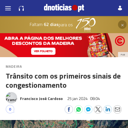
×
Faltam
62 dias
para os
PUB
MADEIRA
Trânsito com os primeiros sinais de
congestionamento
Francisco José Cardoso
25 jan 2024
08:04
0