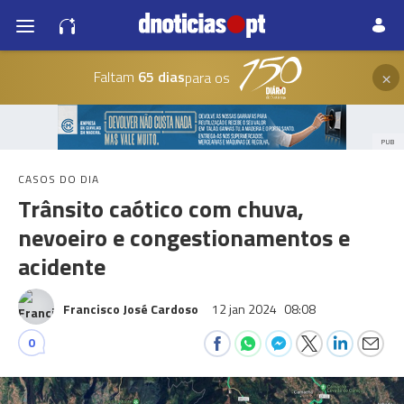
×
Faltam
65 dias
para os
PUB
CASOS DO DIA
Trânsito caótico com chuva,
nevoeiro e congestionamentos e
acidente
Francisco José Cardoso
12 jan 2024
08:08
0