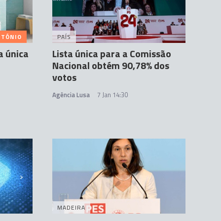
NTÓNIO
PAÍS
a única
Lista única para a Comissão
Nacional obtém 90,78% dos
votos
Agência Lusa
7 Jan 14:30
MADEIRA