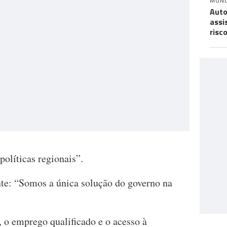
MUN
Auto
assi
risc
olíticas regionais”.
nte: “Somos a única solução do governo na
, o emprego qualificado e o acesso à