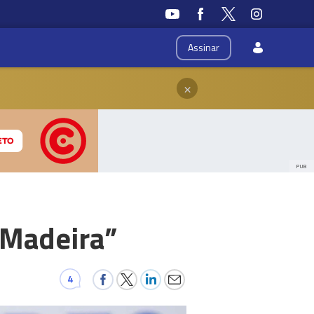
Assinar
×
PUB
 Madeira”
4