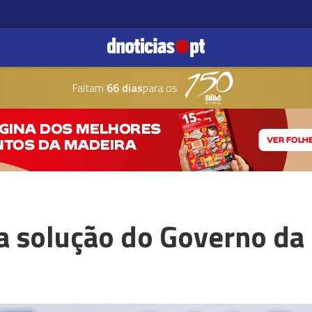
Faltam
66 dias
para os
a solução do Governo da