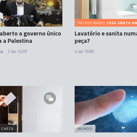
PATROCINADO
CASA SANTO A
aberto a governo único
Lavatório e sanita num
 a Palestina
peça?
sa
2 Jan 15:39
4 Jan 10:00
 CHECK
MUNDO