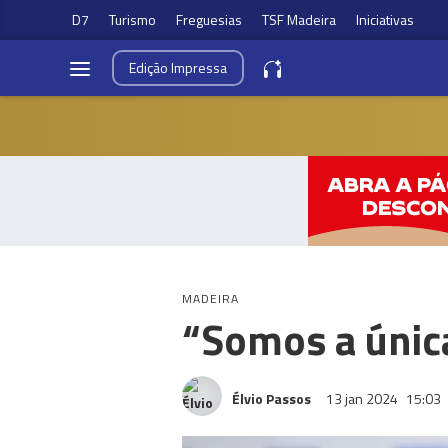
D7
Turismo
Freguesias
TSF Madeira
Iniciativas
Edição
Impressa
MADEIRA
“Somos a únic
Élvio Passos
13 jan 2024
15:03