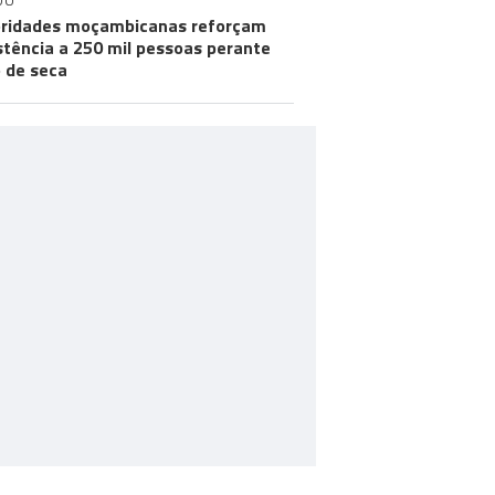
DO
ridades moçambicanas reforçam
stência a 250 mil pessoas perante
o de seca