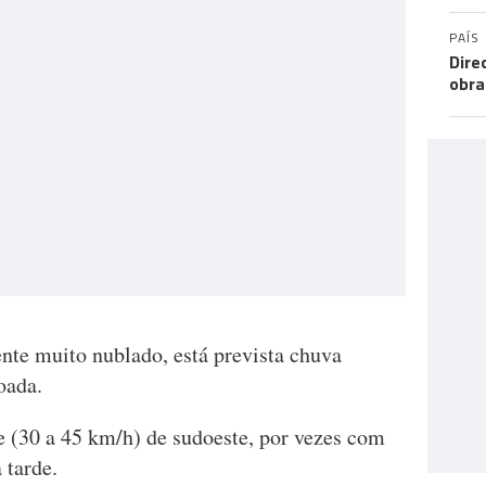
PAÍS
Dire
obra
nte muito nublado, está prevista chuva
voada.
e (30 a 45 km/h) de sudoeste, por vezes com
da tarde.