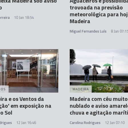
eixa Madeira sob aviso
Aguaceiros e possibilid
o
trovoada na previsão
meteorológica para hoj
rreira
10 Jan 18:54
Madeira
Miguel Fernandes Luís
8 Jan 07:1
DOS
MADEIRA
ira e os Ventos da
Madeira com céu muito
ção' em exposição na
nublado e aviso amarel
o Sol
chuva e agitação marí
drigues
12 Jan 16:46
Carolina Rodrigues
12 Jan 07:10