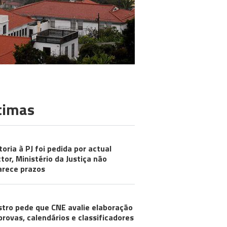
timas
toria à PJ foi pedida por actual
ctor, Ministério da Justiça não
arece prazos
stro pede que CNE avalie elaboração
provas, calendários e classificadores