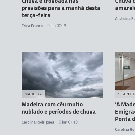
Chuva e trovoada nas
Chuva d
previsões para a manhã desta
amarel
terça-feira
Andreína Fe
Erica Franco
9 Jan 07:15
MADEIRA
5 SENTI
Madeira com céu muito
'A Made
nublado e períodos de chuva
Emigra
Ponta d
Carolina Rodrigues
6 Jan 07:10
Carolina Ro