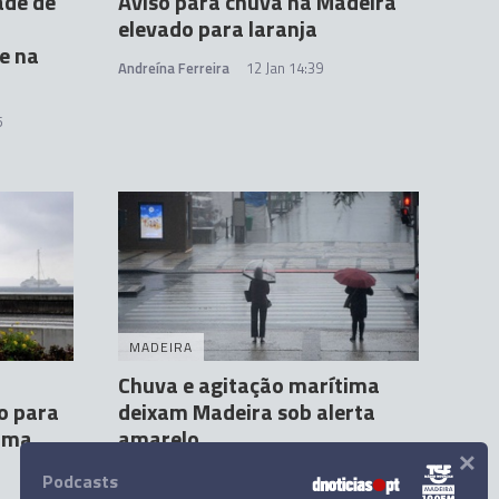
ade de
Aviso para chuva na Madeira
elevado para laranja
e na
Andreína Ferreira
12 Jan 14:39
5
MADEIRA
Chuva e agitação marítima
o para
deixam Madeira sob alerta
tima
amarelo
×
Andreia Correia
10 Jan 23:54
Podcasts