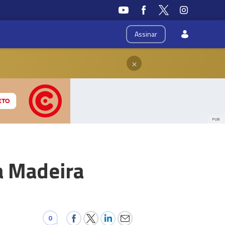
Assinar
×
PUB
a Madeira
0