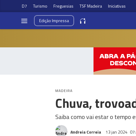
D7
Turismo
Freguesias
TSF Madeira
Iniciativas
Edição
Impressa
MADEIRA
Chuva, trovoa
Saiba como vai estar o tempo e
Andreia Correia
13 jan 2024
07