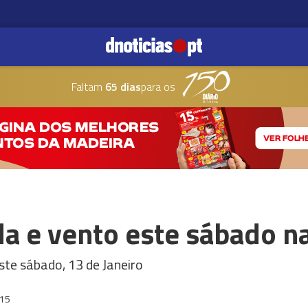
Faltam
65 dias
para os
da e vento este sábado n
ste sábado, 13 de Janeiro
:15