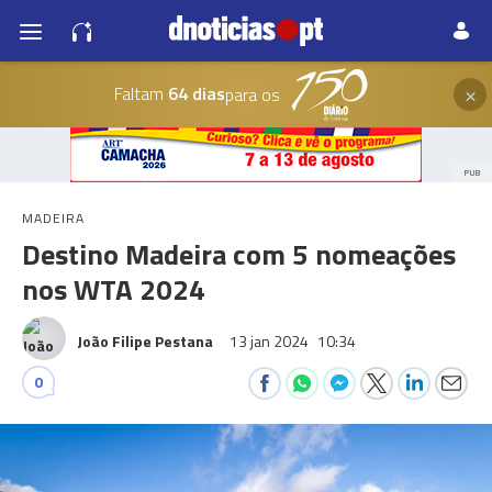
×
Faltam
64 dias
para os
PUB
MADEIRA
Destino Madeira com 5 nomeações
nos WTA 2024
João Filipe Pestana
13 jan 2024
10:34
0