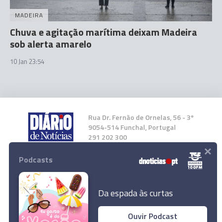
MADEIRA
Chuva e agitação marítima deixam Madeira
sob alerta amarelo
10 Jan 23:54
Rua Dr. Fernão de Ornelas, 56 - 3º
9054-514 Funchal, Portugal
291 202 300
×
Podcasts
Instale a nossa App
Da espada às curtas
Ouvir Podcast