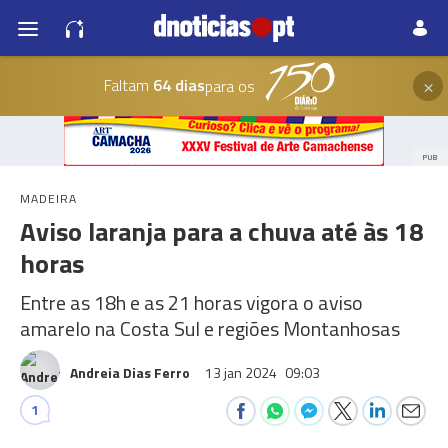
×
Faltam
64 dias
para os
PUB
MADEIRA
Aviso laranja para a chuva até às 18
horas
Entre as 18h e as 21 horas vigora o aviso
amarelo na Costa Sul e regiões Montanhosas
Andreia Dias Ferro
13 jan 2024
09:03
1