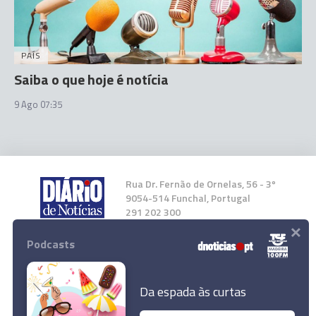
PAÍS
Saiba o que hoje é notícia
9 Ago 07:35
Rua Dr. Fernão de Ornelas, 56 - 3º
9054-514 Funchal, Portugal
291 202 300
×
Podcasts
Instale a nossa App
Da espada às curtas