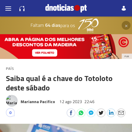
×
Faltam
64 dias
para os
PUB
PAÍS
Saiba qual é a chave do Totoloto
deste sábado
Marianna Pacifico
12 ago 2023
22:46
0