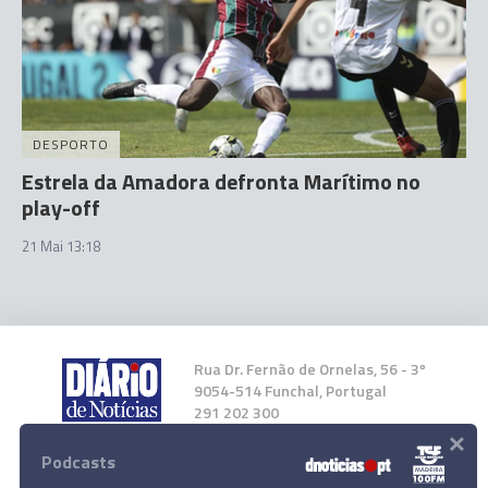
DESPORTO
Estrela da Amadora defronta Marítimo no
play-off
21 Mai 13:18
Rua Dr. Fernão de Ornelas, 56 - 3º
9054-514 Funchal, Portugal
291 202 300
×
Podcasts
Instale a nossa App