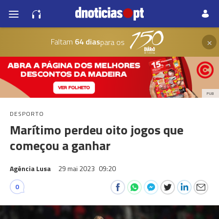
×
Faltam
64 dias
para os
PUB
DESPORTO
Marítimo perdeu oito jogos que
começou a ganhar
Agência Lusa
29 mai 2023
09:20
0