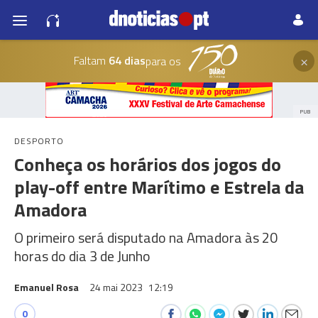
×
Faltam
64 dias
para os
PUB
DESPORTO
Conheça os horários dos jogos do
play-off entre Marítimo e Estrela da
Amadora
O primeiro será disputado na Amadora às 20
horas do dia 3 de Junho
Emanuel Rosa
24 mai 2023
12:19
0