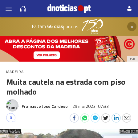
×
Faltam
66 dias
para os
PUB
MADEIRA
Muita cautela na estrada com piso
molhado
Francisco José Cardoso
29 mai 2023
07:33
0