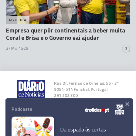
MADEIRA
Empresa quer pôr continentais a beber muita
Coral e Brisa e o Governo vai ajudar
27 Mai 16:29
3
Rua Dr. Fernão de Ornelas, 56 - 3º
9054-514 Funchal, Portugal
291 202 300
×
Podcasts
Instale a nossa App
Da espada às curtas