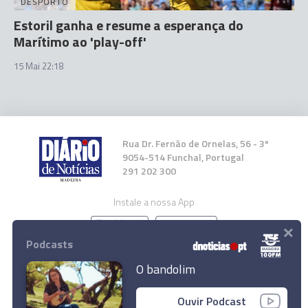
DESPORTO
Estoril ganha e resume a esperança do
Marítimo ao 'play-off'
15 Mai 22:18
Rua Dr. Fernão de Ornelas, 56 - 3º
9054-514 Funchal, Portugal
291 202 300
Instale a nossa App
×
Podcasts
O bandolim
José Gomes avisa que "não há nada para
© 2023 Empresa Diário de Notícias, Lda.
Ouvir Podcast
celebrar"