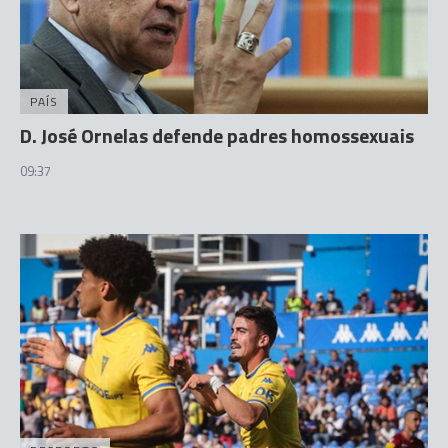
PAÍS
D. José Ornelas defende padres homossexuais
09:37