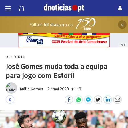
×
Faltam
62 dias
para os
PUB
DESPORTO
José Gomes muda toda a equipa
para jogo com Estoril
Nélio Gomes
27 mai 2023
15:19
0