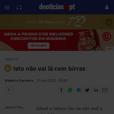
×
Faltam
62 dias
para os
PUB
ANÁLISE
Isto não vai lá com birras
Roberto Ferreira
21 mai 2023
02:00
3
Afinal o tabaco faz ou não mal à