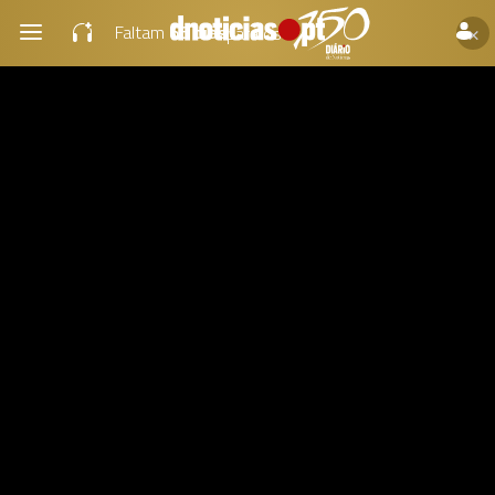
×
Faltam
66 dias
para os