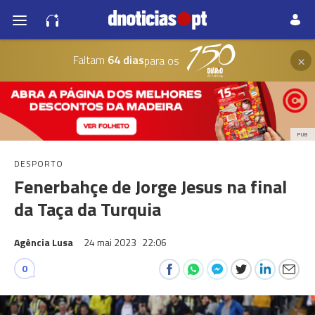
×
Faltam
64 dias
para os
PUB
DESPORTO
Fenerbahçe de Jorge Jesus na final
da Taça da Turquia
Agência Lusa
24 mai 2023
22:06
0