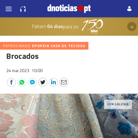
×
Faltam
64 dias
para os
PATROCINADO
EPOPEIA CASA DE TECIDOS
Brocados
24 mai 2023
10:00
VER GALERIA