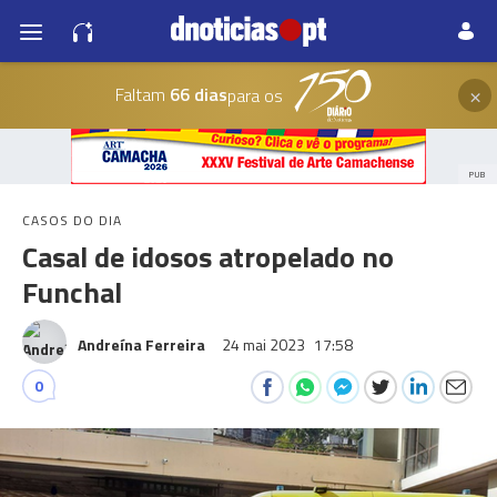
×
Faltam
66 dias
para os
PUB
CASOS DO DIA
Casal de idosos atropelado no
Funchal
Andreína Ferreira
24 mai 2023
17:58
0