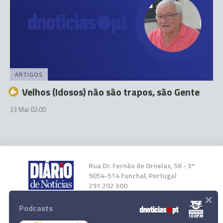
ARTIGOS
Velhos (Idosos) não são trapos, são Gente
23 Mai 02:00
Rua Dr. Fernão de Ornelas, 56 - 3º
9054-514 Funchal, Portugal
291 202 300
×
Podcasts
Instale a nossa App