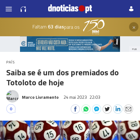
×
Faltam
63 dias
para os
PUB
PAÍS
Saiba se é um dos premiados do
Totoloto de hoje
Marco Livramento
24 mai 2023
22:03
0