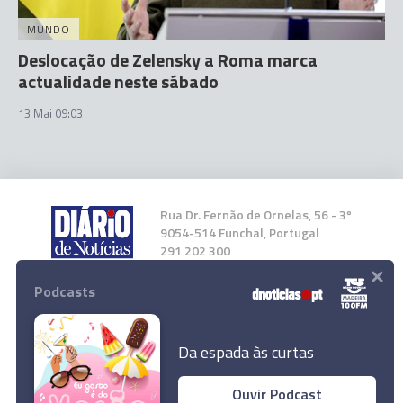
MUNDO
Deslocação de Zelensky a Roma marca
actualidade neste sábado
13 Mai 09:03
Rua Dr. Fernão de Ornelas, 56 - 3º
9054-514 Funchal, Portugal
291 202 300
×
Podcasts
Instale a nossa App
Da espada às curtas
Ouvir Podcast