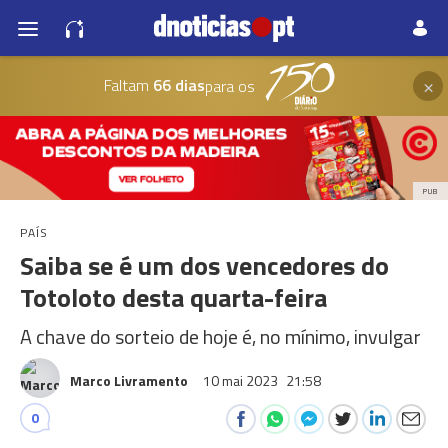
×
Faltam
66 dias
para os
PUB
PAÍS
Saiba se é um dos vencedores do
Totoloto desta quarta-feira
A chave do sorteio de hoje é, no mínimo, invulgar
Marco Livramento
10 mai 2023
21:58
0