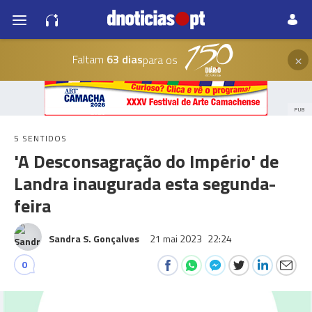
×
Faltam
63 dias
para os
PUB
5 SENTIDOS
'A Desconsagração do Império' de
Landra inaugurada esta segunda-
feira
Sandra S. Gonçalves
21 mai 2023
22:24
0