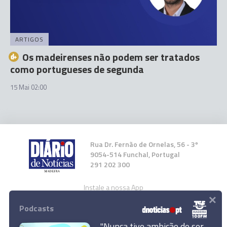
ARTIGOS
Os madeirenses não podem ser tratados
como portugueses de segunda
15 Mai 02:00
Rua Dr. Fernão de Ornelas, 56 - 3º
9054-514 Funchal, Portugal
291 202 300
Instale a nossa App
×
Podcasts
"Nunca tive ambição de ser