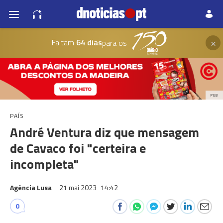
×
Faltam
64 dias
para os
PUB
PAÍS
André Ventura diz que mensagem
de Cavaco foi "certeira e
incompleta"
Agência Lusa
21 mai 2023
14:42
0