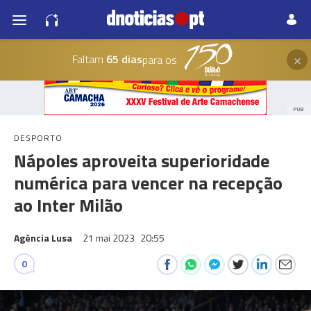
×
Faltam
65 dias
para os
PUB
DESPORTO
Nápoles aproveita superioridade
numérica para vencer na recepção
ao Inter Milão
Agência Lusa
21 mai 2023
20:55
0