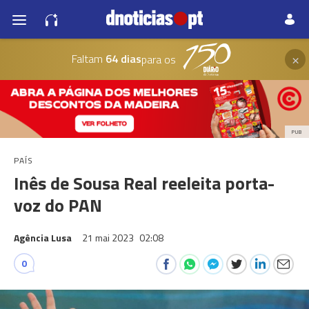
×
Faltam
64 dias
para os
PUB
PAÍS
Inês de Sousa Real reeleita porta-
voz do PAN
Agência Lusa
21 mai 2023
02:08
0