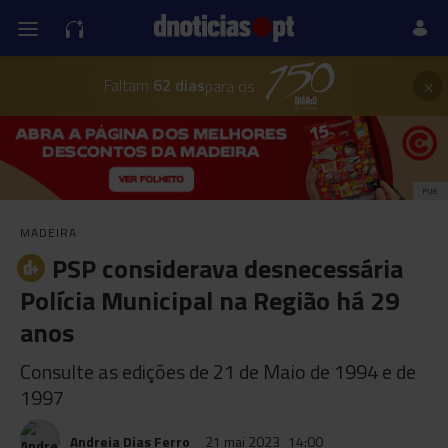
×
Faltam
62 dias
para os
PUB
MADEIRA
PSP considerava desnecessária
Polícia Municipal na Região há 29
anos
Consulte as edições de 21 de Maio de 1994 e de
1997
Andreia Dias Ferro
21 mai 2023
14:00