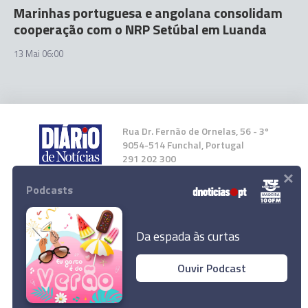
Marinhas portuguesa e angolana consolidam
cooperação com o NRP Setúbal em Luanda
13 Mai 06:00
Rua Dr. Fernão de Ornelas, 56 - 3º
9054-514 Funchal, Portugal
291 202 300
×
Podcasts
Instale a nossa App
Da espada às curtas
Ouvir Podcast
© 2023 Empresa Diário de Notícias, Lda.
Todos os direitos reservados.