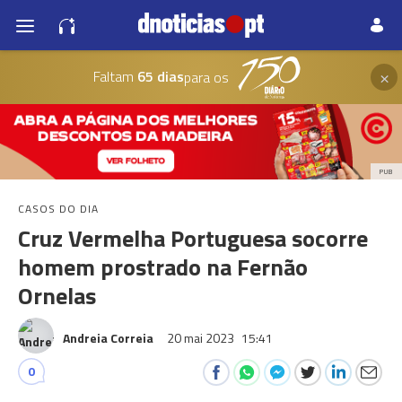
×
Faltam
65 dias
para os
PUB
CASOS DO DIA
Cruz Vermelha Portuguesa socorre
homem prostrado na Fernão
Ornelas
Andreia Correia
20 mai 2023
15:41
0