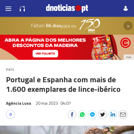
×
Faltam
66 dias
para os
PUB
PAÍS
Portugal e Espanha com mais de
1.600 exemplares de lince-ibérico
Agência Lusa
20 mai 2023
04:07
0