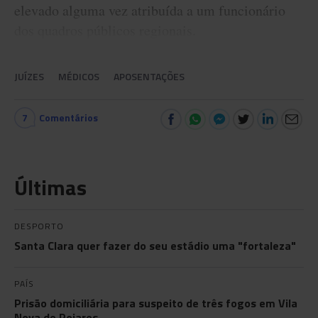
elevado alguma vez atribuída a um funcionário
dos quadros públicos regionais.
JUÍZES
MÉDICOS
APOSENTAÇÕES
7
Comentários
Últimas
DESPORTO
Santa Clara quer fazer do seu estádio uma "fortaleza"
PAÍS
Prisão domiciliária para suspeito de três fogos em Vila
Nova de Poiares