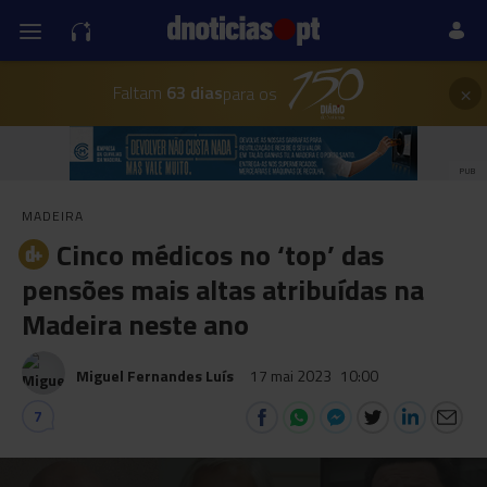
×
Faltam
63 dias
para os
PUB
MADEIRA
Cinco médicos no ‘top’ das
pensões mais altas atribuídas na
Madeira neste ano
Miguel Fernandes Luís
17 mai 2023
10:00
7