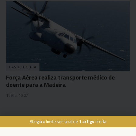
CASOS DO DIA
Força Aérea realiza transporte médico de
doente para a Madeira
15 Mai 10:07
Atingiu o limite semanal de
1 artigo
oferta
Rua Dr. Fernão de Ornelas, 56 - 3º
9054-514 Funchal, Portugal