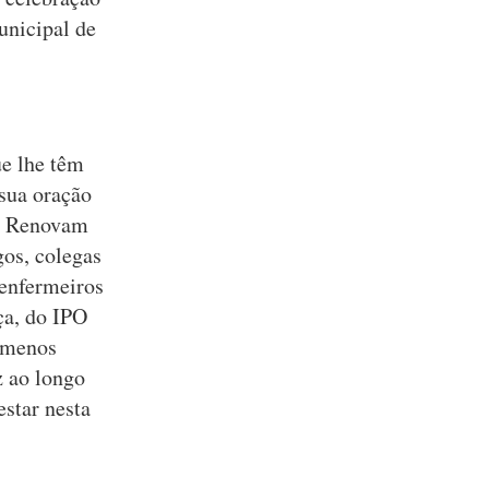
unicipal de
ue lhe têm
 sua oração
a. Renovam
gos, colegas
 enfermeiros
ça, do IPO
o menos
z ao longo
star nesta