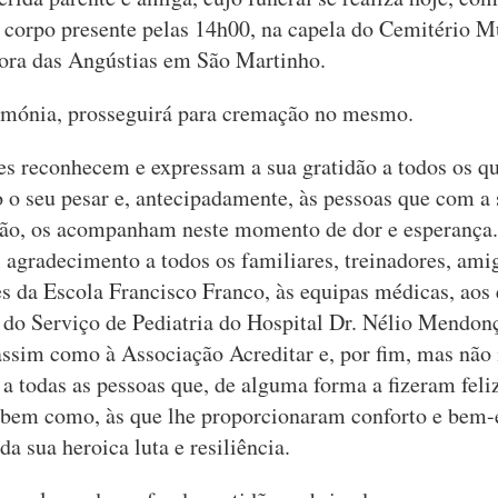
 corpo presente pelas 14h00, na capela do Cemitério M
ora das Angústias em São Martinho.
imónia, prosseguirá para cremação no mesmo.
es reconhecem e expressam a sua gratidão a todos os q
 o seu pesar e, antecipadamente, às pessoas que com a
ação, os acompanham neste momento de dor e esperanç
 agradecimento a todos os familiares, treinadores, ami
es da Escola Francisco Franco, às equipas médicas, aos
s do Serviço de Pediatria do Hospital Dr. Nélio Mendon
assim como à Associação Acreditar e, por fim, mas nã
 a todas as pessoas que, de alguma forma a fizeram feli
 bem como, às que lhe proporcionaram conforto e bem-e
da sua heroica luta e resiliência.