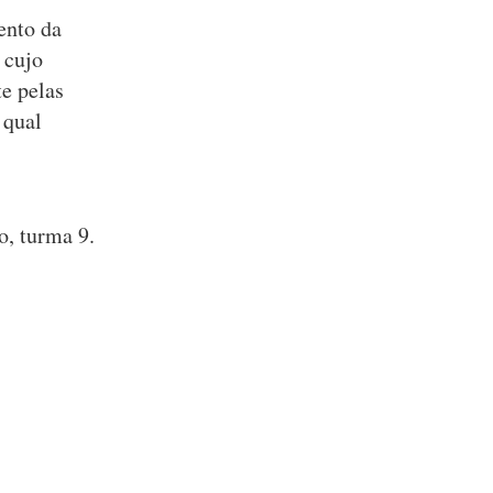
ento da
 cujo
te pelas
 qual
o, turma 9.