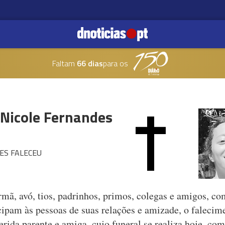
Faltam
66 dias
para os
Nicole Fernandes
ES FALECEU
irmã, avó, tios, padrinhos, primos, colegas e amigos, c
icipam às pessoas de suas relações e amizade, o falecim
erida parente e amiga, cujo funeral se realiza hoje, co