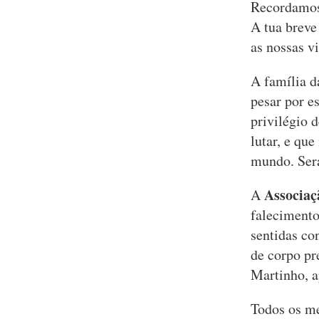
Recordamos 
A tua breve
as nossas vi
A família 
pesar por e
privilégio 
lutar, e qu
mundo. Será
Associaçã
A
falecimento
sentidas co
de corpo pr
Martinho, a
Todos os me