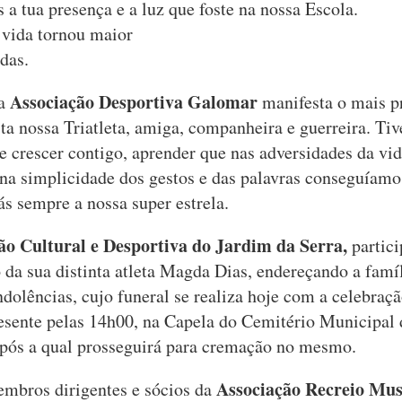
a tua presença e a luz que foste na nossa Escola.
 vida tornou maior
das.
Associação Desportiva Galomar
da
manifesta o mais p
sta nossa Triatleta, amiga, companheira e guerreira. Ti
de crescer contigo, aprender que nas adversidades da vid
e na simplicidade dos gestos e das palavras conseguíam
s sempre a nossa super estrela.
o Cultural e Desportiva do Jardim da Serra,
partici
 da sua distinta atleta Magda Dias, endereçando a famí
ndolências, cujo funeral se realiza hoje com a celebraç
esente pelas 14h00, na Capela do Cemitério Municipal 
pós a qual prosseguirá para cremação no mesmo.
Associação Recreio Mus
mbros dirigentes e sócios da