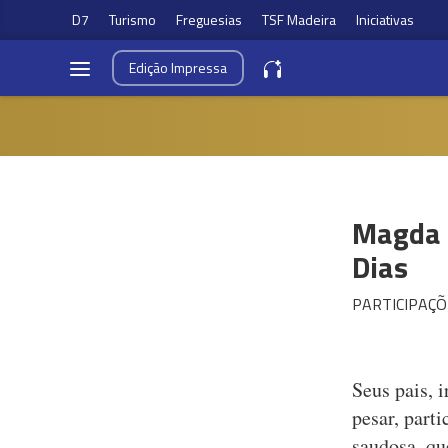
D7
Turismo
Freguesias
TSF Madeira
Iniciativas
Edição
Impressa
Magda 
Dias
PARTICIPAÇÕ
Seus pais, 
pesar, part
saudosa, qu