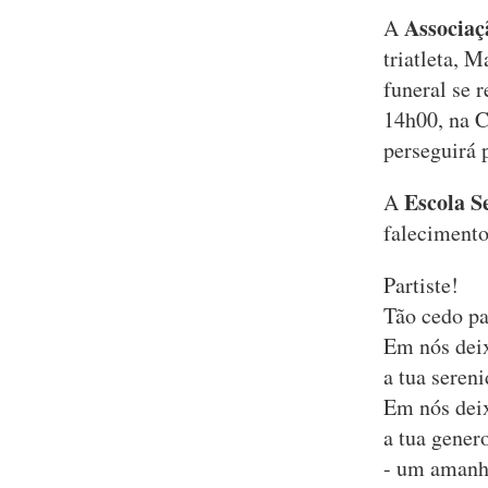
Associaç
A
triatleta, 
funeral se 
14h00, na C
perseguirá
Escola S
A
falecimento
Partiste!
Tão cedo pa
Em nós deix
a tua sereni
Em nós deix
a tua gener
- um amanhã