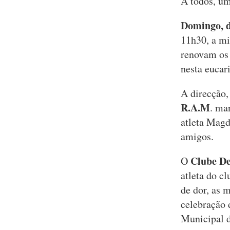
A todos, um
Domingo, d
11h30, a mi
renovam os 
nesta eucari
A direcção,
R.A.M
. ma
atleta Magd
amigos.
Clube De
O
atleta do c
de dor, as 
celebração 
Municipal 