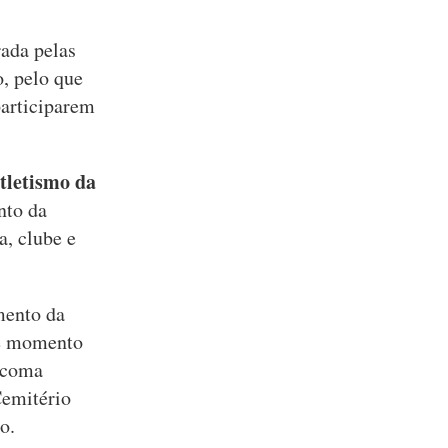
rada pelas
, pelo que
participarem
tletismo da
nto da
a, clube e
mento da
te momento
, coma
Cemitério
o.