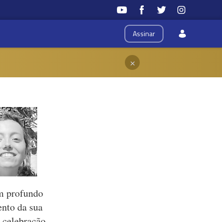
Assinar
×
om profundo
ento da sua
m celebração