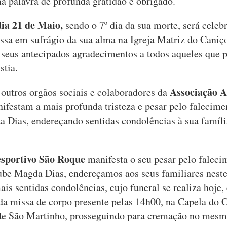
a palavra de profunda gratidão e obrigado.
ia 21 de Maio,
sendo o 7º dia da sua morte, será celeb
ssa em sufrágio da sua alma na Igreja Matriz do Caniço
seus antecipados agradecimentos a todos aqueles que 
stia.
Associação A
 outros orgãos sociais e colaboradores da
nifestam a mais profunda tristeza e pesar pelo falecime
a Dias, endereçando sentidas condolências à sua famíli
sportivo São Roque
manifesta o seu pesar pelo faleci
lube Magda Dias, endereçamos aos seus familiares nes
mais sentidas condolências, cujo funeral se realiza hoje
da missa de corpo presente pelas 14h00, na Capela do 
de São Martinho, prosseguindo para cremação no mesm