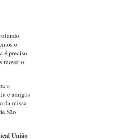
rofundo
vemos o
a é preciso
os mover o
pa o
lia e amigos
ão da missa
de São
ical União