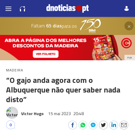
×
Faltam
65 dias
para os
PUB
MADEIRA
“O gajo anda agora com o
Albuquerque não quer saber nada
disto”
Victor Hugo
15 mai 2023
20:48
0