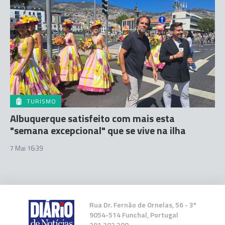
TURISMO
Albuquerque satisfeito com mais esta
"semana excepcional" que se vive na ilha
7 Mai 16:39
Rua Dr. Fernão de Ornelas, 56 - 3º
9054-514 Funchal, Portugal
291 202 300