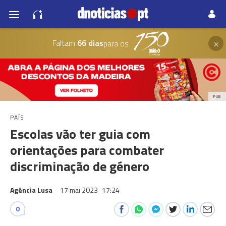
×
Faltam
66 dias
para os
PUB
PAÍS
Escolas vão ter guia com
orientações para combater
discriminação de género
Agência Lusa
17 mai 2023
17:24
0