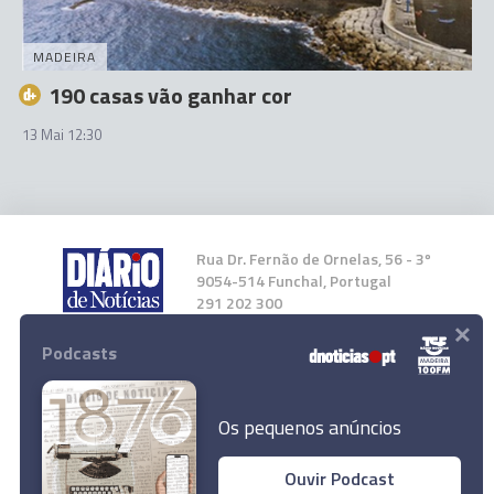
MADEIRA
190 casas vão ganhar cor
13 Mai 12:30
Rua Dr. Fernão de Ornelas, 56 - 3º
9054-514 Funchal, Portugal
291 202 300
×
Podcasts
Instale a nossa App
Os pequenos anúncios
Ouvir Podcast