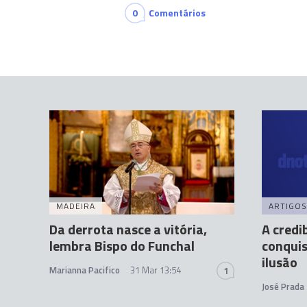
0
Comentários
MADEIRA
ARTIGOS
Da derrota nasce a vitória,
A credi
lembra Bispo do Funchal
conquis
ilusão
Marianna Pacifico
31 Mar 13:54
1
José Prada