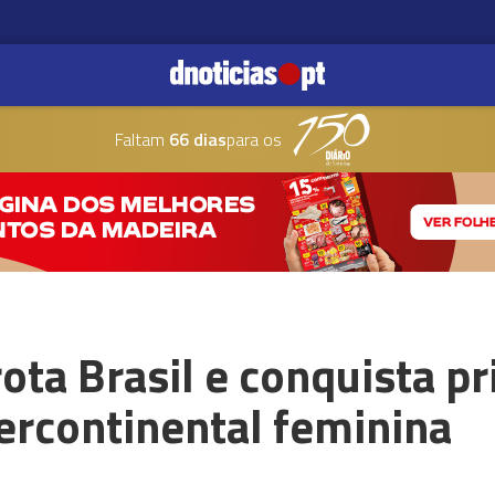
Faltam
66 dias
para os
rota Brasil e conquista p
tercontinental feminina