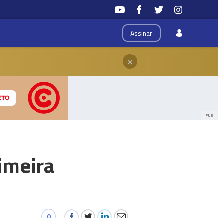
Assinar
×
PUB
rimeira
0