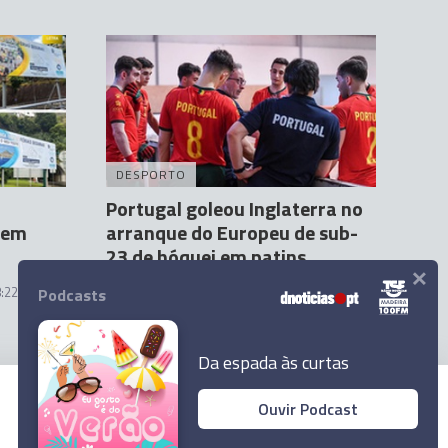
DESPORTO
Portugal goleou Inglaterra no
 em
arranque do Europeu de sub-
23 de hóquei em patins
×
:22
Agência Lusa
4 Abr 22:54
Podcasts
Da espada às curtas
Ouvir Podcast
© 2023 Empresa Diário de Notícias, Lda.