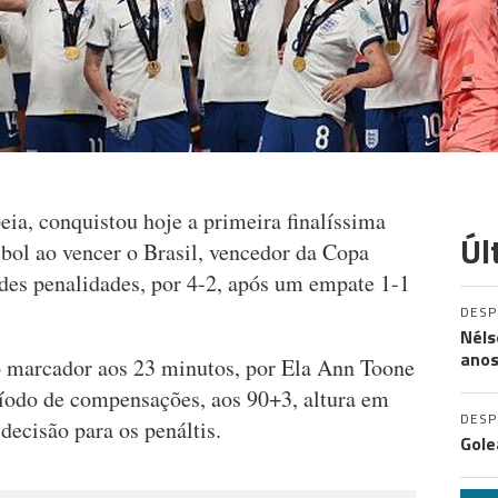
eia, conquistou hoje a primeira finalíssima
Úl
ebol ao vencer o Brasil, vencedor da Copa
des penalidades, por 4-2, após um empate 1-1
DES
Néls
ano
o marcador aos 23 minutos, por Ela Ann Toone
íodo de compensações, aos 90+3, altura em
DES
decisão para os penáltis.
Gole