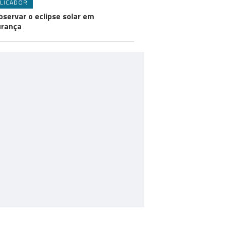
LICADOR
bservar o eclipse solar em
urança