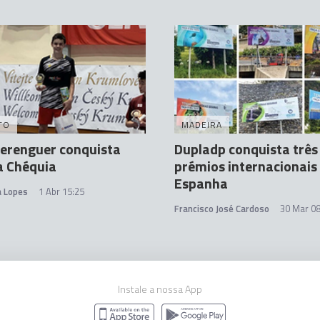
TO
MADEIRA
erenguer conquista
Dupladp conquista três
a Chéquia
prémios internacionais
Espanha
a Lopes
1 Abr 15:25
Francisco José Cardoso
30 Mar 08
Instale a nossa App