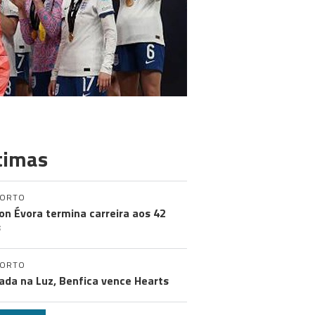
timas
PORTO
on Évora termina carreira aos 42
s
PORTO
ada na Luz, Benfica vence Hearts