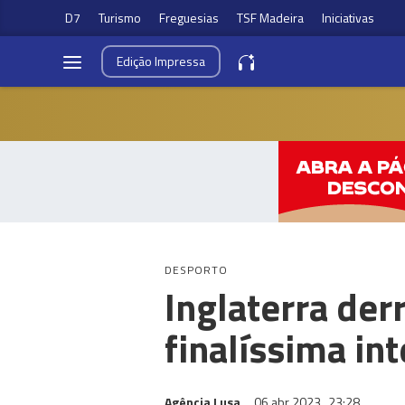
D7
Turismo
Freguesias
TSF Madeira
Iniciativas
Edição
Impressa
DESPORTO
Inglaterra der
finalíssima in
Agência Lusa
06 abr 2023
23:28