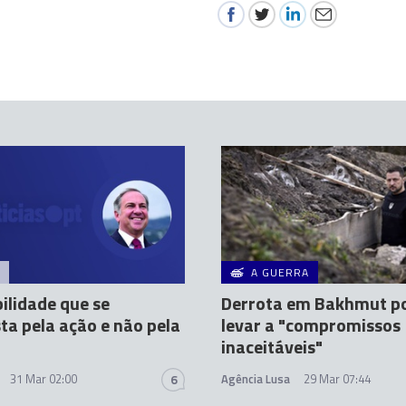
A GUERRA
bilidade que se
Derrota em Bakhmut p
ta pela ação e não pela
levar a "compromissos
inaceitáveis"
31 Mar 02:00
Agência Lusa
29 Mar 07:44
6