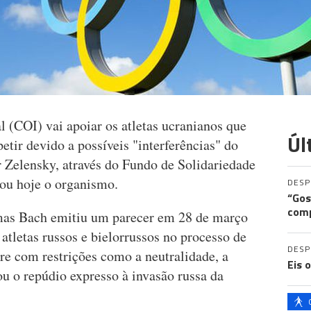
 (COI) vai apoiar os atletas ucranianos que
Úl
tir devido a possíveis "interferências" do
r Zelensky, através do Fundo de Solidariedade
ou hoje o organismo.
DES
“Gos
comp
mas Bach emitiu um parecer em 28 de março
r atletas russos e bielorrussos no processo de
DES
re com restrições como a neutralidade, a
Eis 
u o repúdio expresso à invasão russa da