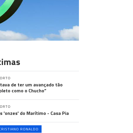
timas
PORTO
tava de ter um avançado tão
leto como o Chucho”
PORTO
os 'onzes' do Marítimo - Casa Pia
CRISTIANO RONALDO