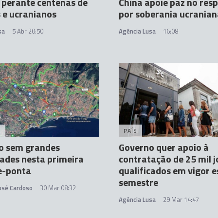
 perante centenas de
China apoie paz no resp
 e ucranianos
por soberania ucranian
sa
5 Abr 20:50
Agência Lusa
16:08
A
PAÍS
to sem grandes
Governo quer apoio à
dades nesta primeira
contratação de 25 mil 
e-ponta
qualificados em vigor e
semestre
José Cardoso
30 Mar 08:32
Agência Lusa
29 Mar 14:47