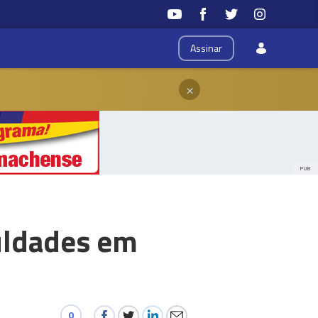
Assinar
×
PUB
culdades em
0