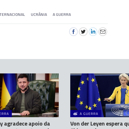
NTERNACIONAL
UCRÂNIA
A GUERRA
ERRA
A GUERRA
y agradece apoio da
Von der Leyen espera q