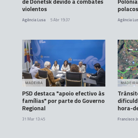
de Donetsk devido a combates
Polónia
violentos
polacos
Agência Lusa
5 Abr 19:37
Agência Lu
MADEIRA
MADEIR
PSD destaca "apoio efectivo às
Trânsi
famílias" por parte do Governo
dificul
Regional
hora-d
31 Mar 13:45
Francisco 