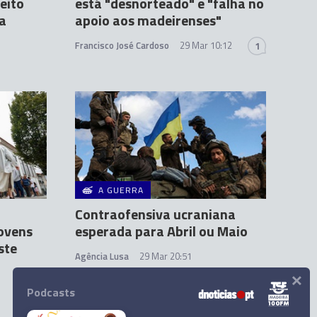
eito
está "desnorteado" e "falha no
a
apoio aos madeirenses"
Francisco José Cardoso
29 Mar 10:12
1
A GUERRA
Contraofensiva ucraniana
jovens
esperada para Abril ou Maio
ste
Agência Lusa
29 Mar 20:51
×
Podcasts