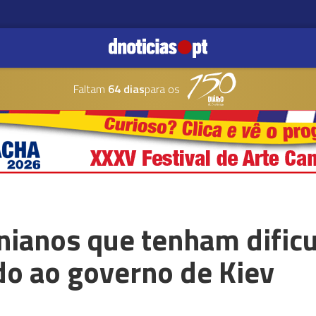
Faltam
64 dias
para os
anianos que tenham difi
do ao governo de Kiev