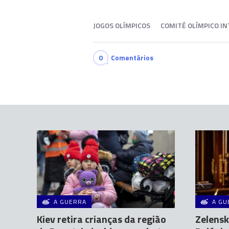
JOGOS OLÍMPICOS
COMITÉ OLÍMPICO I
0
Comentários
A GUERRA
A GU
Kiev retira crianças da região
Zelensk