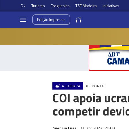
D7
Turismo
Freguesias
TSF Madeira
Iniciativas
Edição
Impressa
A GUERRA
DESPORTO
COI apoia ucr
competir devi
Agência Lusa
06 abr 2023
20:00