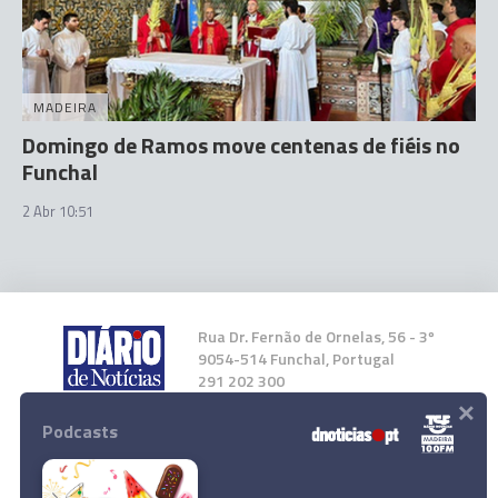
MADEIRA
Domingo de Ramos move centenas de fiéis no
Funchal
2 Abr 10:51
Rua Dr. Fernão de Ornelas, 56 - 3º
9054-514 Funchal, Portugal
291 202 300
×
Podcasts
Instale a nossa App