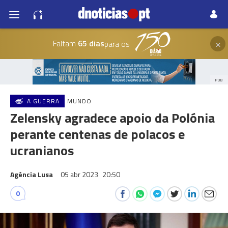
×
Faltam
65 dias
para os
PUB
A GUERRA
MUNDO
Zelensky agradece apoio da Polónia
perante centenas de polacos e
ucranianos
Agência Lusa
05 abr 2023
20:50
0