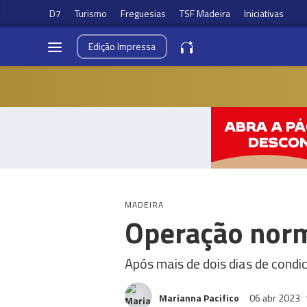
D7
Turismo
Freguesias
TSF Madeira
Iniciativas
Edição
Impressa
MADEIRA
Operação norm
Após mais de dois dias de condi
Marianna Pacifico
06 abr 2023