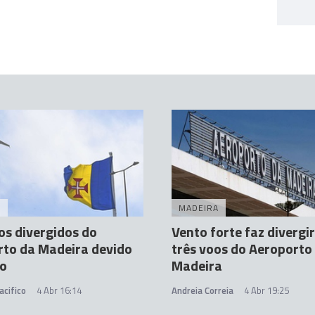
A
MADEIRA
os divergidos do
Vento forte faz divergi
to da Madeira devido
três voos do Aeroporto
to
Madeira
acifico
4 Abr 16:14
Andreia Correia
4 Abr 19:25