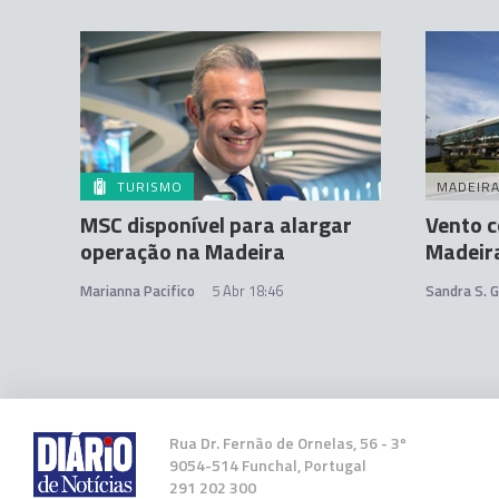
TURISMO
MADEIR
MSC disponível para alargar
Vento c
operação na Madeira
Madeir
Marianna Pacifico
5 Abr 18:46
Sandra S. 
Rua Dr. Fernão de Ornelas, 56 - 3º
9054-514 Funchal, Portugal
291 202 300