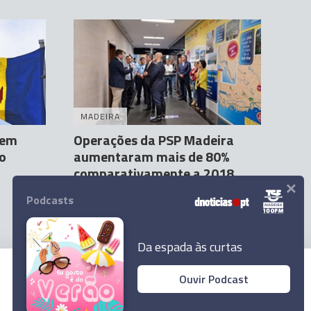
MADEIRA
tem
Operações da PSP Madeira
no
aumentaram mais de 80%
comparativamente a 2018
×
Orlando Drumond
31 Mar 18:22
Podcasts
Da espada às curtas
Ouvir Podcast
© 2023 Empresa Diário de Notícias, Lda.
Todos os direitos reservados.