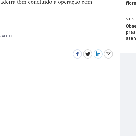
 Madeira têm concluído a operação com
flor
MUN
Obse
pres
NALDO
aten