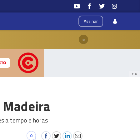
Assinar
×
PUB
a Madeira
es a tempo e horas
0