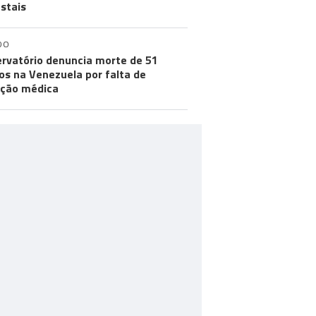
estais
DO
rvatório denuncia morte de 51
os na Venezuela por falta de
ção médica