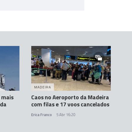
MADEIRA
r mais
Caos no Aeroporto da Madeira
 da
com filas e 17 voos cancelados
Erica Franco
5 Abr 16:20