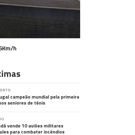
 85Km/h
timas
PORTO
ugal campeão mundial pela primeira
nos seniores de ténis
DO
dá vende 10 aviões militares
ules para combater incêndios