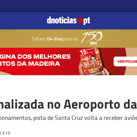
Faltam
64 dias
para os
alizada no Aeroporto d
cionamentos, pista de Santa Cruz volta a receber aviõ
13:19