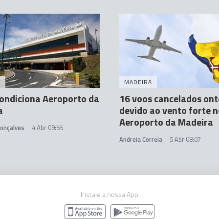
A
MADEIRA
ondiciona Aeroporto da
16 voos cancelados on
a
devido ao vento forte 
Aeroporto da Madeira
Gonçalves
4 Abr 09:55
Andreia Correia
5 Abr 08:07
Instale a nossa App