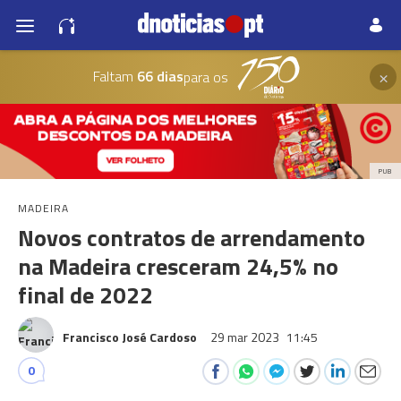
×
Faltam
66 dias
para os
PUB
MADEIRA
Novos contratos de arrendamento
na Madeira cresceram 24,5% no
final de 2022
Francisco José Cardoso
29 mar 2023
11:45
0