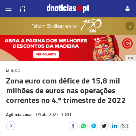
×
Faltam
65 dias
para os
PUB
MUNDO
Zona euro com défice de 15,8 mil
milhões de euros nas operações
correntes no 4.º trimestre de 2022
Agência Lusa
05 abr 2023
10:51
0