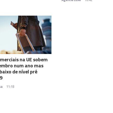
omerciais na UE sobem
embro num ano mas
baixo de nível pré
19
sa
11:18