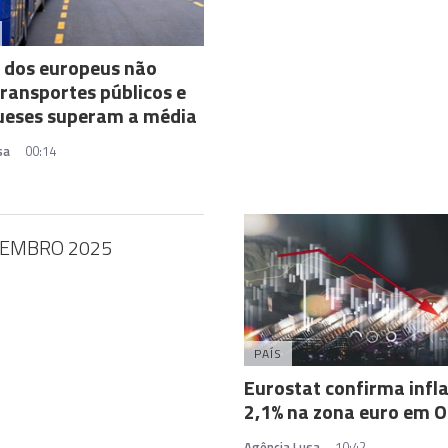
 dos europeus não
 transportes públicos e
ueses superam a média
sa
00:14
VEMBRO 2025
PAÍS
Eurostat confirma infl
2,1% na zona euro em 
Agência Lusa
10:42