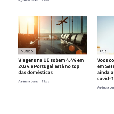
MUNDO
PAÍS
Viagens na UE sobem 4,4% em
Voos c
2024 e Portugal está no top
em Set
das domésticas
ainda a
covid-
Agência Lusa
11:33
Agência Lu