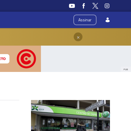
Assinar
×
PUB