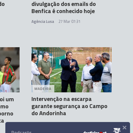
do
divulgação dos emails do
Benfica é conhecido hoje
Agência Lusa
27 Mar 07:31
MADEIRA
Intervenção na escarpa
foi um
garante segurança ao Campo
timo
do Andorinha
uborno
ca
×
Carolina Rodrigues
30 Mar 20:59
3
Podcasts