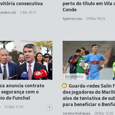
vitória consecutiva
perto do título em Vila 
Conde
nandes Luís
2 Abr 20:17
Agência Lusa
29 Mar 09:24
A
DESPORTO
ca anuncia contrato
Guarda-redes Salin 
e segurança com o
dos jogadores do Marí
io do Funchal
alvo de tentativa de s
para beneficiar o Benfi
o
31 Mar 11:32
1
Carolina Rodrigues
28 Mar 12:30