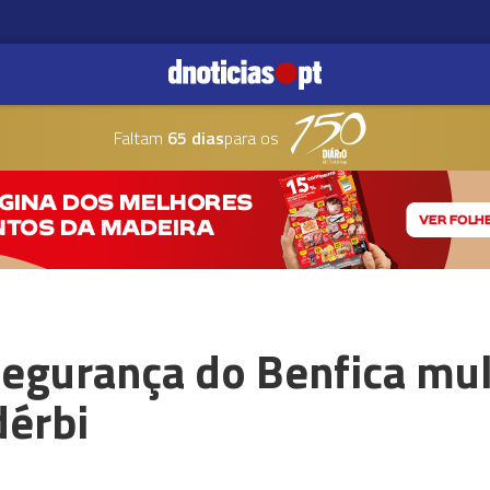
Faltam
65 dias
para os
segurança do Benfica mu
dérbi