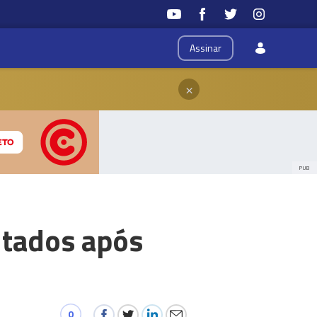
Assinar
×
PUB
ltados após
0