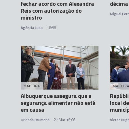
fechar acordo com Alexandra
décima 
Reis com autorização do
Miguel Fer
ministro
Agência Lusa
18:58
MADEIRA
MADEIR
Albuquerque assegura que a
Repúbli
segurança alimentar não está
local d
em causa
municíp
Orlando Drumond
27 Mar 16:06
Victor Hug