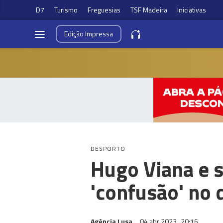
D7
Turismo
Freguesias
TSF Madeira
Iniciativas
Edição
Impressa
DESPORTO
Hugo Viana e 
'confusão' no 
Agência Lusa
04 abr 2023
20:16