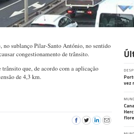
, no sublanço Pilar-Santo António, no sentido
Úl
causar congestionamento de trânsito.
de trânsito que, de acordo com a aplicação
DES
tensão de 4,3 km.
Port
vez 
MUN
Cana
Herc
flor
MUN