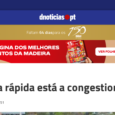
Faltam
64 dias
para os
a rápida está a congestio
:51