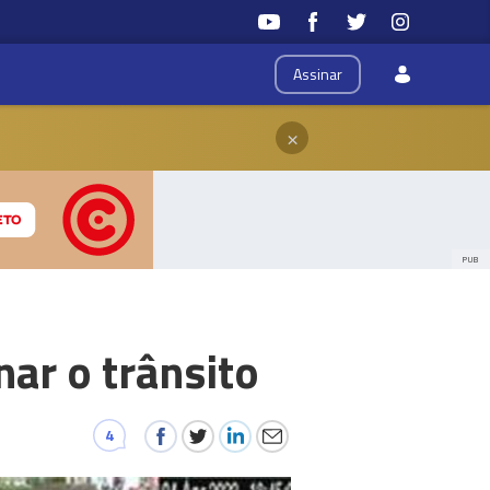
Assinar
×
PUB
nar o trânsito
4