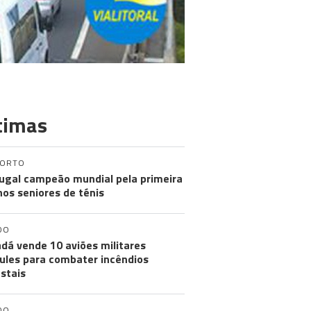
timas
PORTO
ugal campeão mundial pela primeira
nos seniores de ténis
DO
dá vende 10 aviões militares
ules para combater incêndios
estais
DO