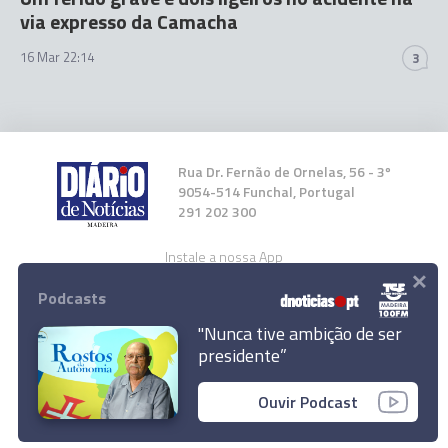
via expresso da Camacha
16 Mar 22:14
3
Rua Dr. Fernão de Ornelas, 56 - 3º
9054-514 Funchal, Portugal
291 202 300
Instale a nossa App
×
Podcasts
"Nunca tive ambição de ser
presidente”
© 2023 Empresa Diário de Notícias, Lda.
Ouvir Podcast
Todos os direitos reservados.