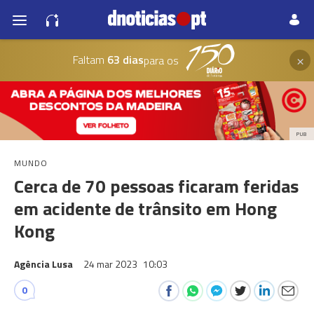
×
Faltam
63 dias
para os
PUB
MUNDO
Cerca de 70 pessoas ficaram feridas
em acidente de trânsito em Hong
Kong
Agência Lusa
24 mar 2023
10:03
0