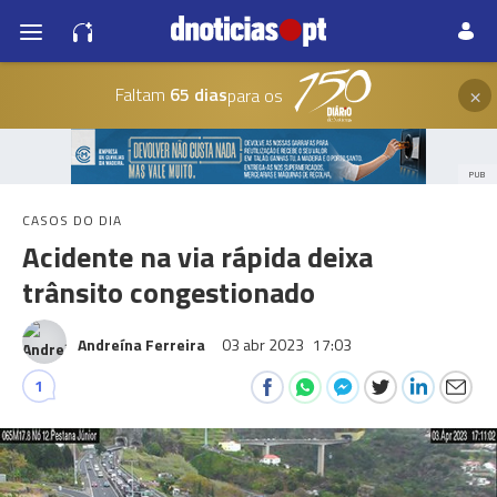
×
Faltam
65 dias
para os
PUB
CASOS DO DIA
Acidente na via rápida deixa
trânsito congestionado
Andreína Ferreira
03 abr 2023
17:03
1