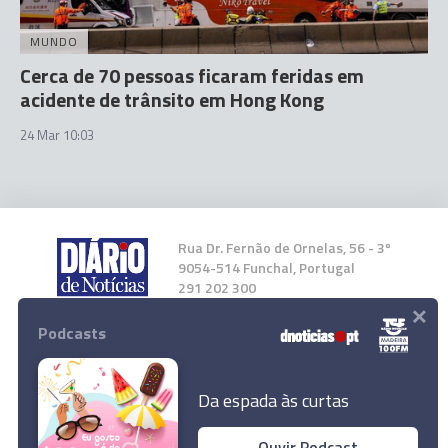
MUNDO
Cerca de 70 pessoas ficaram feridas em
acidente de trânsito em Hong Kong
24 Mar 10:03
Rua Dr. Fernão de Ornelas, 56 - 3º
9054-514 Funchal, Portugal
291 202 300
×
Podcasts
Instale a nossa App
Da espada às curtas
Ouvir Podcast