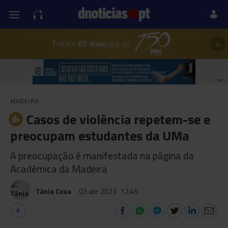
×
Faltam
65 dias
para os
PUB
MADEIRA
Casos de violência repetem-se e
preocupam estudantes da UMa
A preocupação é manifestada na página da
Académica da Madeira
Tânia Cova
03 abr 2023
12:45
4