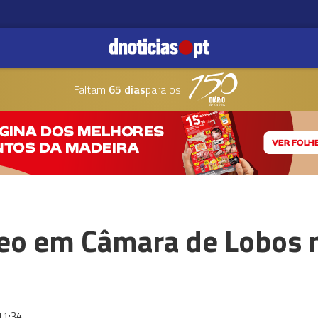
Faltam
65 dias
para os
eo em Câmara de Lobos 
11:34