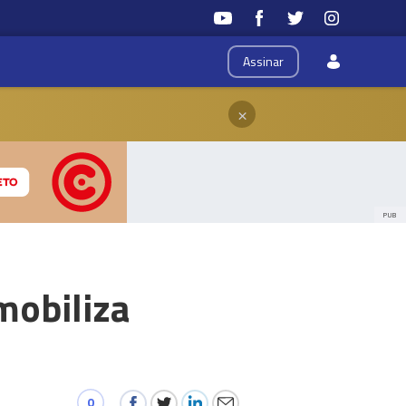
Assinar
×
PUB
mobiliza
0