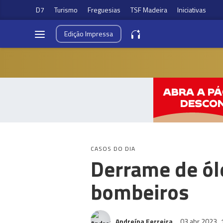
D7
Turismo
Freguesias
TSF Madeira
Iniciativas
Edição
Impressa
CASOS DO DIA
Derrame de ól
bombeiros
Andreína Ferreira
03 abr 2023