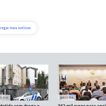
regar mais notícias
O DIA
MADEIRA
detida com droga e
362 mil euros para apo