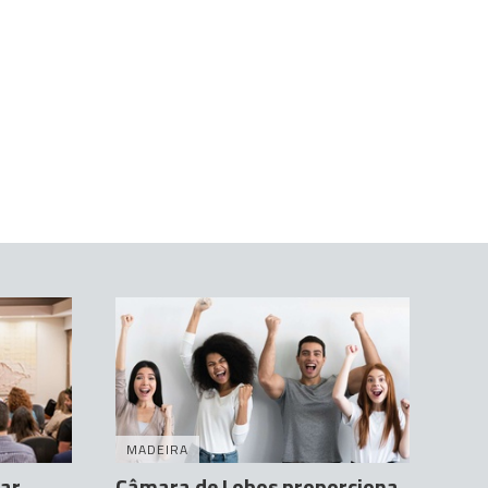
MADEIRA
iar
Câmara de Lobos proporciona