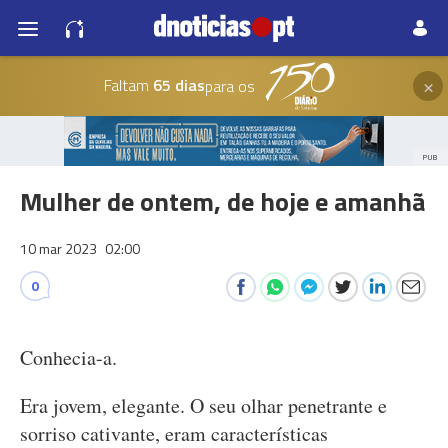
×
Faltam
65 dias
para os
PUB
Mulher de ontem, de hoje e amanhã
10 mar 2023
02:00
0
Conhecia-a.
Era jovem, elegante. O seu olhar penetrante e
sorriso cativante, eram características