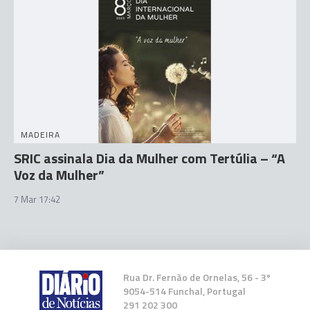
MADEIRA
SRIC assinala Dia da Mulher com Tertúlia – “A
Voz da Mulher”
7 Mar 17:42
Rua Dr. Fernão de Ornelas, 56 - 3º
9054-514 Funchal, Portugal
291 202 300