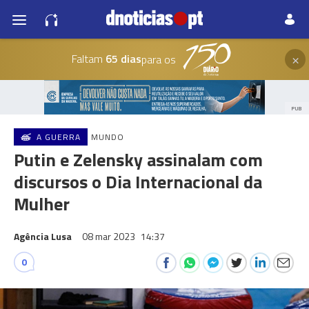
×
Faltam
65 dias
para os
PUB
A GUERRA
MUNDO
Putin e Zelensky assinalam com
discursos o Dia Internacional da
Mulher
Agência Lusa
08 mar 2023
14:37
0