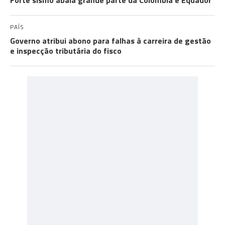
Forte sismo abala grande parte da Colômbia e Equador
PAÍS
Governo atribui abono para falhas à carreira de gestão
e inspecção tributária do fisco