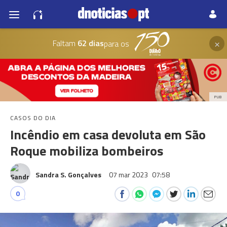
×
Faltam
62 dias
para os
PUB
CASOS DO DIA
Incêndio em casa devoluta em São
Roque mobiliza bombeiros
Sandra S. Gonçalves
07 mar 2023
07:58
0