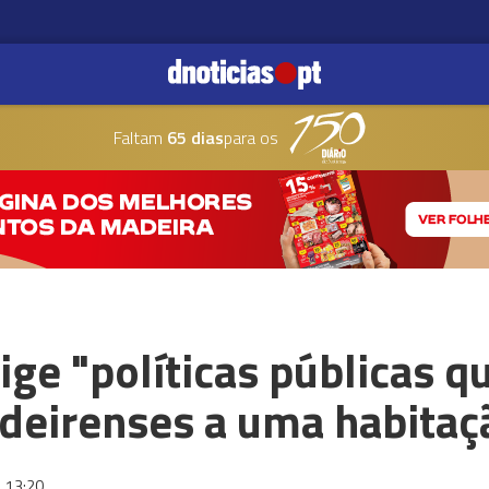
Faltam
65 dias
para os
ge "políticas públicas 
adeirenses a uma habitaç
13:20