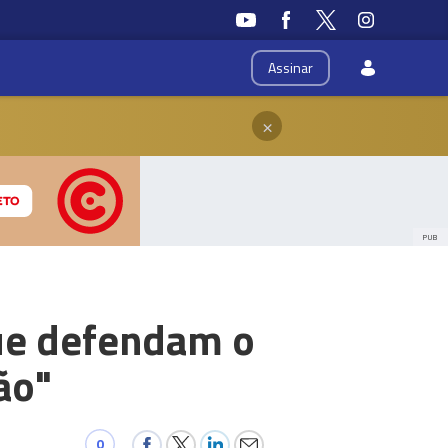
Assinar
×
PUB
que defendam o
ão"
0