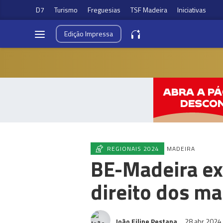
D7
Turismo
Freguesias
TSF Madeira
Iniciativas
Edição
Impressa
REGIONAIS 2024
MADEIRA
BE-Madeira exi
direito dos m
João Filipe Pestana
28 abr 2024