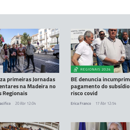
A
REGIONAIS 2024
iza primeiras Jornadas
BE denuncia incumprim
entares na Madeira no
pagamento do subsídio
 Regionais
risco covid
acifico
20 Abr 12:04
Erica Franco
17 Abr 12:54