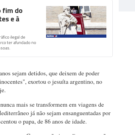
o fim do
tes e à
áfico ilegal de
rco ter afundado no
ssoas.
manos sejam detidos, que deixem de poder
inocentes", exortou o jesuíta argentino, no
je.
a nunca mais se transformem em viagens de
Mediterrâneo já não sejam ensanguentadas por
scentou o papa, de 86 anos de idade.