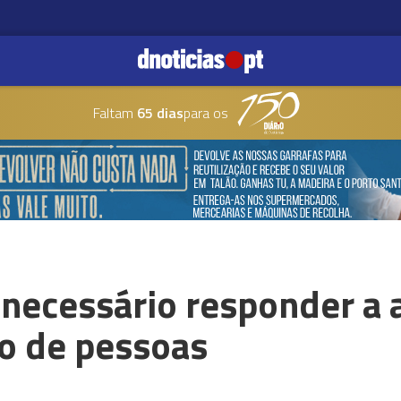
Faltam
65 dias
para os
 necessário responder a 
go de pessoas