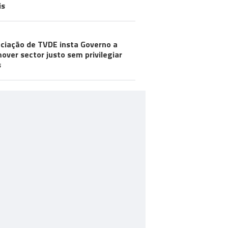
is
ciação de TVDE insta Governo a
over sector justo sem privilegiar
s