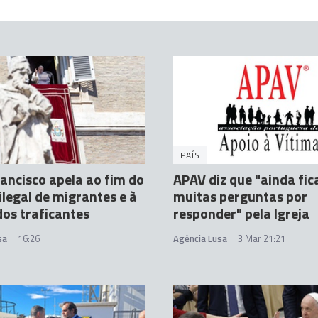
PAÍS
ancisco apela ao fim do
APAV diz que "ainda fi
 ilegal de migrantes e à
muitas perguntas por
dos traficantes
responder" pela Igreja
sa
16:26
Agência Lusa
3 Mar 21:21