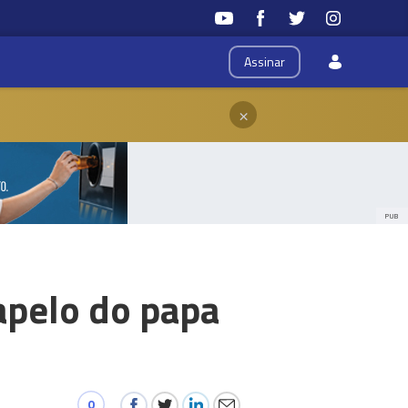
Assinar
×
PUB
apelo do papa
0