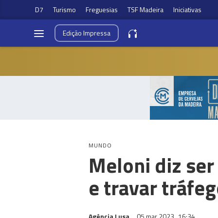
D7
Turismo
Freguesias
TSF Madeira
Iniciativas
Edição
Impressa
MUNDO
Meloni diz ser
e travar tráfe
Agência Lusa
05 mar 2023
16:34