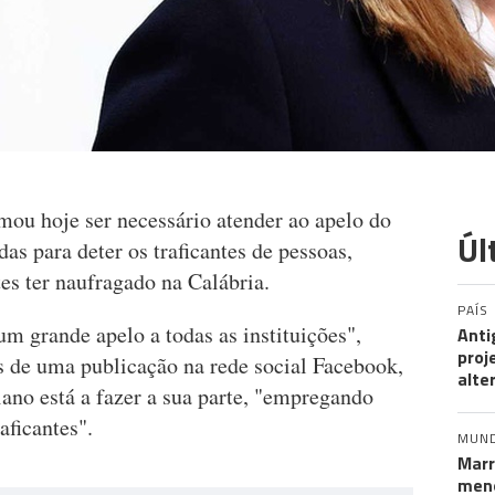
rmou hoje ser necessário atender ao apelo do
Úl
as para deter os traficantes de pessoas,
s ter naufragado na Calábria.
PAÍS
um grande apelo a todas as instituições",
Anti
proj
s de uma publicação na rede social Facebook,
alte
iano está a fazer a sua parte, "empregando
aficantes".
MUN
Marr
meno