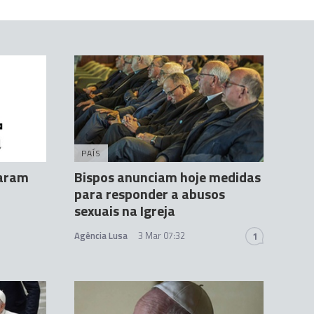
PAÍS
caram
Bispos anunciam hoje medidas
para responder a abusos
sexuais na Igreja
Agência Lusa
3 Mar 07:32
1