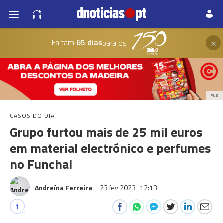
×
Faltam
65 dias
para os
PUB
CASOS DO DIA
Grupo furtou mais de 25 mil euros
em material electrónico e perfumes
no Funchal
Andreína Ferreira
23 fev 2023
12:13
1