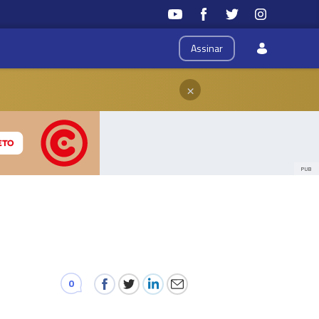
Assinar
×
PUB
0