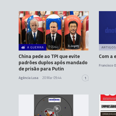
A GUERRA
ARTIGOS
China pede ao TPI que evite
Com a e
padrões duplos após mandado
Francisco O
de prisão para Putin
Agência Lusa
20 Mar 09:44
1