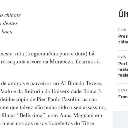
Úl
o chicote
s dentes
PAÍS
 boca
Pres
cida
esta vida (tragicomédia pura e dura) há
PAÍS
a ressequida árvore da Morabeza, ficarmos à
Port
mete
mais
 de amigos e parceiros no Al Biondo Tevere,
 Paulo e da Reitoria da Universidade Roma 3.
DES
Fran
caleidoscópio de Pier Paolo Pasolini na sua
te que talvez não tenha sido o seu assassino,
a filmar “Belíssima”, com Anna Magnani em
permear-nos aos ossos liquefeitos do Tibre.