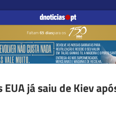
Faltam
65 dias
para os
 EUA já saiu de Kiev após