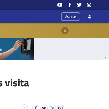
Assinar
×
PUB
 visita
0