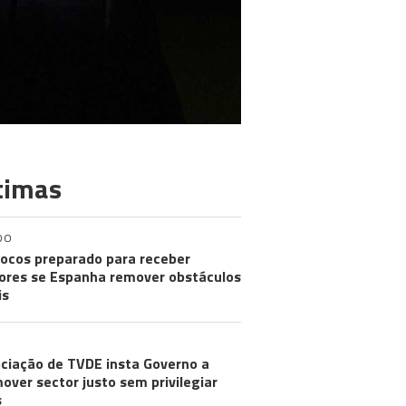
timas
DO
ocos preparado para receber
res se Espanha remover obstáculos
is
ciação de TVDE insta Governo a
over sector justo sem privilegiar
s