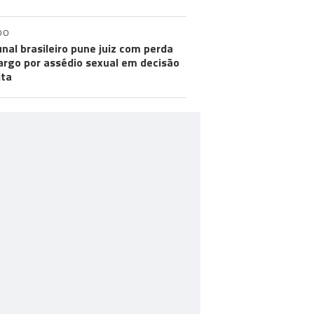
DO
unal brasileiro pune juiz com perda
argo por assédio sexual em decisão
ita