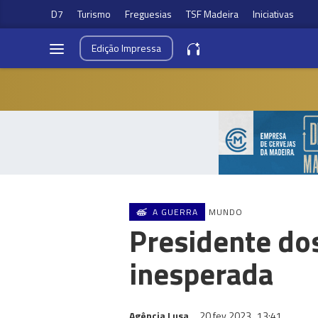
D7
Turismo
Freguesias
TSF Madeira
Iniciativas
Edição
Impressa
A GUERRA
MUNDO
Presidente dos
inesperada
Agência Lusa
20 fev 2023
13:41